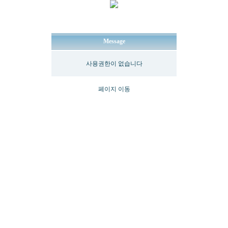
Message
사용권한이 없습니다
페이지 이동
최
신
토
렌
트
사
이
트
순
위
뉴
토
끼
링