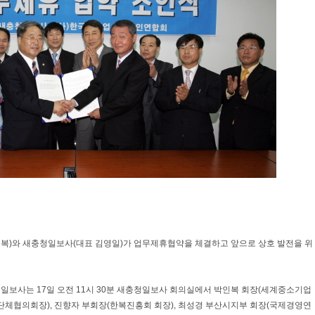
)와 새충청일보사(대표 김영일)가 업무제휴협약을 체결하고 앞으로 상호 발전을 위
보사는 17일 오전 11시 30분 새충청일보사 회의실에서 박인복 회장(세계중소기업
단체협의회장), 진향자 부회장(한복진흥회 회장), 최성경 부산시지부 회장(국제경영연