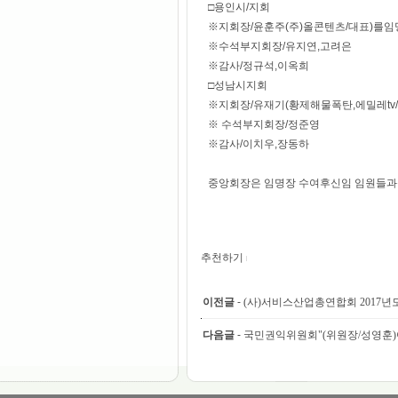
□용인시/지회
※지회장/윤훈주(주)올콘텐츠/대표)를
※수석부지회장/유지연,고려은
※감사/정규석,이옥희
□성남시지회
※지회장/유재기(황제해물폭탄,에밀레tv/
※ 수석부지회장/정준영
※감사/이치우,장동하
중앙회장은 임명장 수여후신임 임원들과
추천하기
이전글
-
(사)서비스산업총연합회 2017년
다음글
-
국민권익위원회"(위원장/성영훈)