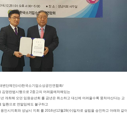
대변단체인(사)한국소기업소상공인연합회/
와 김영란법시행으로 2중고의 어려움에처해있는
년 개최해 오던 임원송년회 를 금년은 취소하고 대신에 어려울수록 뭉처야산다는 교
에 일환으로 연말임에도 불구하고
인시지회와 성남시 지회 를 2016년12월28(수)일자로 설립을 승인하고 아래와 같