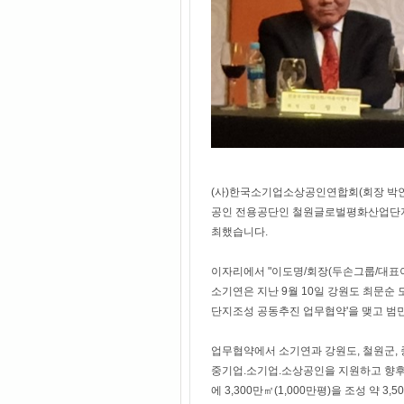
(사)한국소기업소상공인연합회(회장 박인복.
공인 전용공단인 철원글로벌평화산업단지
최했습니다.
이자리에서 "이도명/회장(두손그룹/대표
소기연은 지난 9월 10일 강원도 최문순
단지조성 공동추진 업무협약'을 맺고 
업무협약에서 소기연과 강원도, 철원군,
중기업.소기업.소상공인을 지원하고 향후
에 3,300만㎡(1,000만평)을 조성 약 