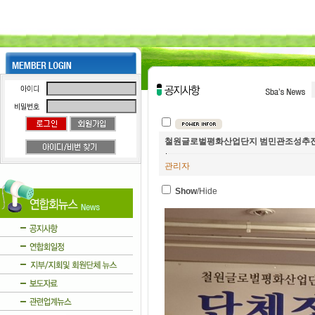
철원글로벌평화산업단지 범민관조성추진
관리자
Show
/Hide