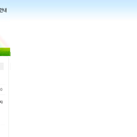
90
로자