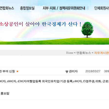
Home
< 연합회뉴스 <
자유게시판
한 부여 신청
관리자
2018/03/27
38
비자,d9비자, d4비자, d3비자여행업등록 외국인유치업/기관 등록,c4비자, f5영주권,귀화, 근
홍보탑