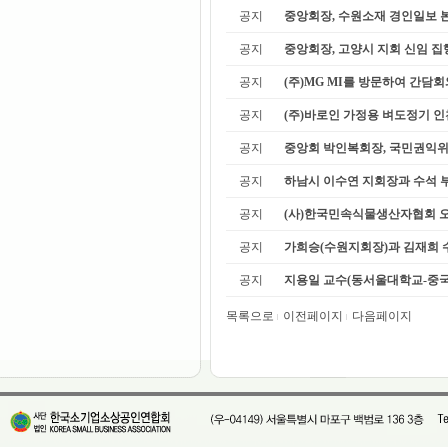
공지
중앙회장, 수원소재 경인일보 
공지
중앙회장, 고양시 지회 신임 집행
공지
(주)MG MI를 방문하여 간담회
공지
(주)바로인 가정용 벼도정기 인
공지
중앙회 박인복회장, 국민권익위 성
공지
하남시 이수연 지회장과 수석 부
공지
(사)한국민속식물생산자협회 
공지
가희승(수원지회장)과 김재희 수
공지
지용일 교수(동서울대학교-중국비
목록으로
이전페이지
다음페이지