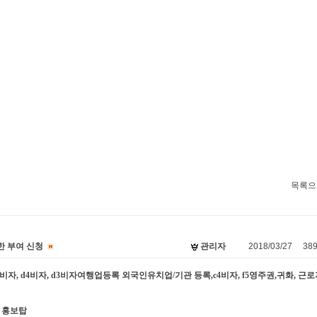
목록으
한 부여 신청
관리자
2018/03/27
38
비자,d9비자, d4비자, d3비자여행업등록 외국인유치업/기관 등록,c4비자, f5영주권,귀화, 근
홍보탑