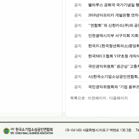
공지
벨라루스 공화국 국가기념일 행
공지
2018년아프리카 개발은행 연
공지
"연합회"와 신한카드(주)와 공
공지
인천광역시지부 서구지회 지회
공지
한국JC(한국청년회의소)중앙
공지
한국MICE협회 VIP초청 개막
공지
국민권익위원회"권근상"고충처
공지
사)한국소기업소상공인연합회, 2
공지
국민권익위원회와 ‘기업 옴부즈만 
목록으로
이전페이지
다음페이지