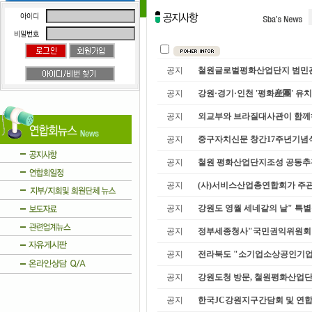
공지
철원글로벌평화산업단지 범민관
공지
강원·경기·인천 '평화産團' 유치
공지
외교부와 브라질대사관이 함께하
공지
중구자치신문 창간17주년기념식
공지
철원 평화산업단지조성 공동추진
공지
(사)서비스산업총연합회가 주관 
공지
강원도 영월 세네갈의 날" 특별축
공지
정부세종청사"국민권익위원회
공지
전라북도 "소기업소상공인기업 
공지
강원도청 방문, 철원평화산업단 
공지
한국JC강원지구간담회 및 연합회