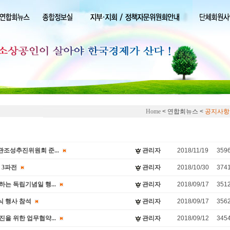
Home
< 연합회뉴스 <
공지사항
조성추진위원회 준...
관리자
2018/11/19
359
 3파전
관리자
2018/10/30
374
는 독립기념일 행...
관리자
2018/09/17
351
 행사 참석
관리자
2018/09/17
356
을 위한 업무협약...
관리자
2018/09/12
345