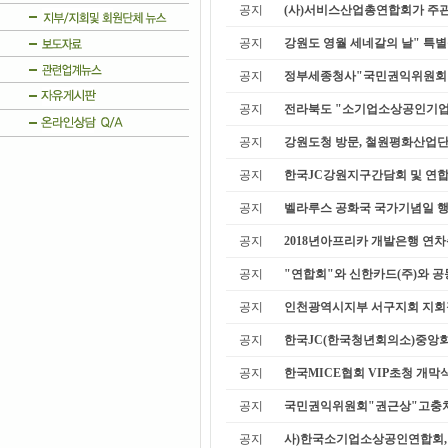
공지
(사)서비스산업총연합회가 주관 
공지
강원도 영월 세네갈의 날" 특별축
공지
정부세종청사"국민권익위원회
공지
전라북도 "소기업소상공인기업 
공지
강원도청 방문, 철원평화산업단 
공지
한국JC강원지구간담회 및 연합회
공지
벨라루스 공화국 국가기념일 행
공지
2018년아프리카 개발은행 연
공지
"연합회"와 신한카드(주)와 공
공지
인천광역시지부 서구지회 지회
공지
한국JC(한국청년회의소)중앙
공지
한국MICE협회 VIP초청 개막
공지
국민권익위원회"권근상"고충처
공지
사)한국소기업소상공인연합회, 2