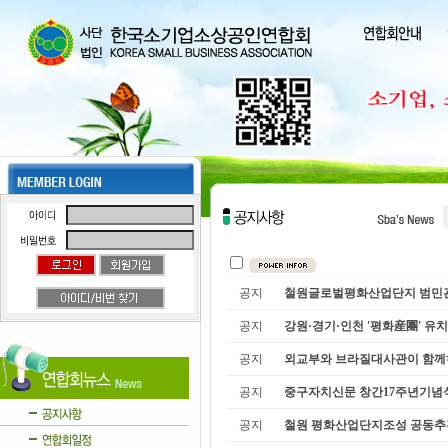
공지
철원글로벌평화산업단지 범민관
공지
강원·경기·인천 '평화産團' 유치
공지
외교부와 브라질대사관이 함께하
공지
중구자치신문 창간17주년기념식
공지
철원 평화산업단지조성 공동추진