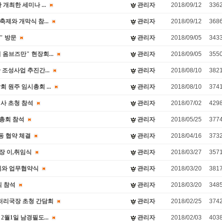
개최한 세미나 ...
관리자
2018/09/12
336
제와 개막식 참...
관리자
2018/09/12
368
" 방문
관리자
2018/09/05
343
옴브즈만" 현장회...
관리자
2018/09/05
355
조성사업 추진간...
관리자
2018/08/10
382
 원주 임시총회 ...
관리자
2018/08/10
374
사 초청 참석
관리자
2018/07/02
429
차총회 참석
관리자
2018/05/25
377
동 협약 체결
관리자
2018/04/16
373
장 이,취임식
관리자
2018/03/27
357
회와 업무협약식
관리자
2018/03/20
381
식 참석
관리자
2018/03/20
348
리국장 초청 간담회
관리자
2018/02/25
374
월1일 남경필도...
관리자
2018/02/03
403