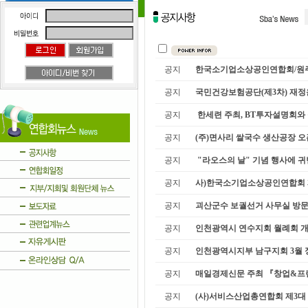
공지
한국소기업소상공인연합회/원주지
공지
국민건강보험공단(제3차) 재
공지
한세련 주최, BT투자설명회와 
공지
(주)면사리 쌀국수 생산공장 오
공지
"라오스의 날" 기념 행사에 
공지
사)한국소기업소상공인연합회 제9
공지
괴산군수 보궐선거 사무실 방문
공지
인천광역시 연수지회 월례회 
공지
인천광역시지부 남구지회 3월 정기
공지
매일경제신문 주최 『창업&프랜
공지
(사)서비스산업총연합회 제3대