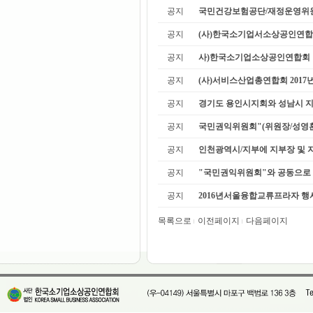
공지
국민건강보험공단/재정운영위원
공지
(사)한국소기업서소상공인연합회
공지
사)한국소기업소상공인연합회 남구
공지
(사)서비스산업총연합회 2017년
공지
경기도 용인시지회와 성남시 지
공지
국민권익위원회"(위원장/성영훈)
공지
인천광역시/지부에 지부장 및 지회
공지
"국민권익위원회"와 공동으로 "
공지
2016년서울융합교류프라자 행사
목록으로
이전페이지
다음페이지