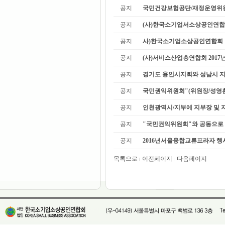
공지
국민건강보험공단/재정운영위원
공지
(사)한국소기업서소상공인연합회
공지
사)한국소기업소상공인연합회 남구
공지
(사)서비스산업총연합회 2017년
공지
경기도 용인시지회와 성남시 지
공지
국민권익위원회"(위원장/성영훈)
공지
인천광역시/지부에 지부장 및 지회
공지
"국민권익위원회"와 공동으로 "
공지
2016년서울융합교류프라자 행사
목록으로
이전페이지
다음페이지