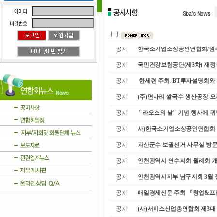
공지
한국소기업소상공인연합회/원주지
공지
국민건강보험공단(제3차) 재
공지
한세련 주최, BT투자설명회와 
공지
(주)면사리 쌀국수 생산공장 오
공지
"라오스의 날" 기념 행사에 
공지
사)한국소기업소상공인연합회 제9
공지
괴산군수 보궐선거 사무실 방문
공지
인천광역시 연수지회 월례회 
공지
인천광역시지부 남구지회 3월 정기
공지
매일경제신문 주최 『창업&프랜
공지
(사)서비스산업총연합회 제3대