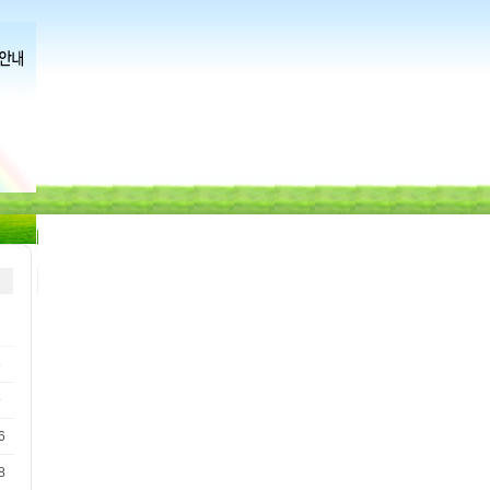
6
9
6
8