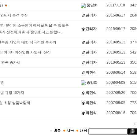
)
중앙회
2011/01/18
343
업인턴제 본격 추진
관리자
2015/06/17
264
한 분야의 소공인이 혜택을 받을 수 있도록
관리자
2015/06/17
205
추가 선정하여 확대·운영한다고 밝혔다.
 신수종 사업에 대한 적극적인 투자의
관리자
2010/05/13
377
스분야 아이디어상업화 사업자` 선정
관리자
2010/05/13
542
째 연속 증가세
관리자
2010/05/13
350
박현식
2008/06/14
518
지원
중앙회
2008/04/08
515
법 규정 10가지
박현식
2007/09/26
700
기업 초청 상품박람회
박현식
2007/09/05
772
다
박현식
2007/08/16
709
1