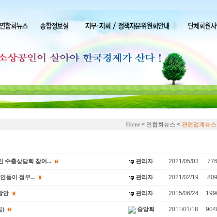
Home
< 연합회뉴스 <
관련업계뉴스
수출상담회 참여...
관리자
2021/05/03
77
인들이 정부...
관리자
2021/02/19
80
방안
관리자
2015/06/24
199
)
중앙회
2011/01/18
904