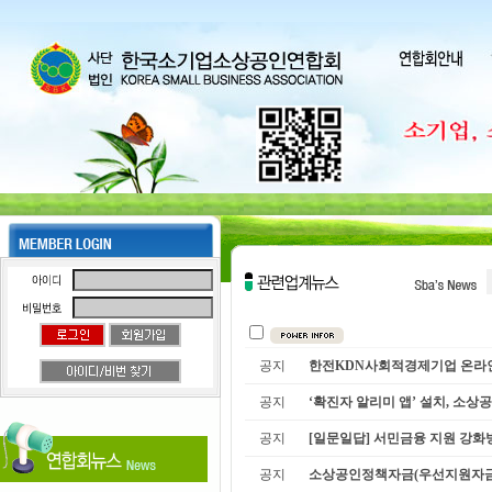
공지
한전KDN사회적경제기업 온라인 
공지
‘확진자 알리미 앱’ 설치, 소상공
공지
[일문일답] 서민금융 지원 강화
공지
소상공인정책자금(우선지원자금