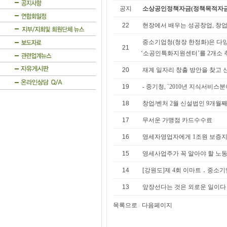
공지
소상공인정책자금(정책목적자금
22
현장에서 배우는 성공창업, 창
중소기업청(청장 한정화)은 다양
21
‘소공인특화지원센터’를 2개소 
20
재계 일자리 창출 방안을 찾고
19
- 중기청, `2010년 지식서비
18
창업/벤처 2월 신설법인 9개월
17
무서운 가맹점 카드수수료
16
영세자영업자에게 1조원 보증
15
영세사업주가 꼭 알아야 할 노동
14
[강원도]제 4회 이마트 ․ 중소
13
앞장선다는 것은 외로운 일이
목록으로
다음페이지